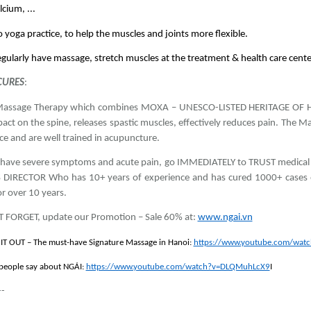
lcium, ...
 yoga practice, to help the muscles and joints more flexible.
gularly have massage, stretch muscles at the treatment & health care cente
CURES
:
Massage Therapy which combines MOXA – UNESCO-LISTED HERITAGE OF HUM
act on the spine, releases spastic muscles, effectively reduces pain. The 
ce and are well trained in acupuncture.
 have severe symptoms and acute pain, go IMMEDIATELY to TRUST medical 
 DIRECTOR Who has 10+ years of experience and has cured 1000+ cases of 
or over 10 years.
 FORGET, update our Promotion – Sale 60% at:
www.ngai.vn
IT OUT – The must-have Signature Massage in Hanoi:
https://www.youtube.com/wat
eople say about NGẢI:
https://www.youtube.com/watch?v=DLQMuhLcX9
I
--