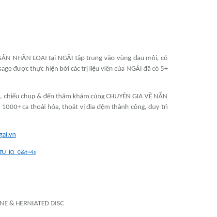
SẢN NHÂN LOẠI tại NGẢI tập trung vào vùng đau mỏi, có
age được thực hiện bởi các trị liệu viên của NGẢI đã có 5+
hám, chiếu chụp & đến thăm khám cùng CHUYÊN GIA VỀ NẮN
00+ ca thoái hóa, thoát vị đĩa đệm thành công, duy trì
ai.vn
ZU_lO_0&t=4s
NE & HERNIATED DISC