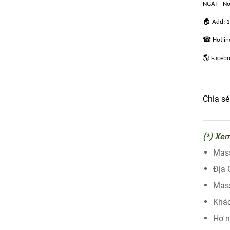
NGẢI – No
🏠 Add: 14 
☎ Hotlin
🌎
Facebo
Chia sẻ
(*) Xe
Mass
Địa 
Mass
Khác
Hơ n