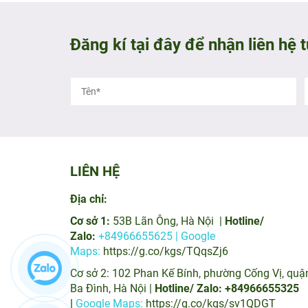
Đăng kí tại đây để nhận liên hệ 
LIÊN HỆ
Địa chỉ:
Cơ sở 1:
53B Lãn Ông, Hà Nội |
Hotline/
Zalo:
+84966655625 | Google
Maps:
https://g.co/kgs/TQqsZj6
Cơ sở 2: 102 Phan Kế Bính, phường Cống Vị, quậ
Ba Đình, Hà Nội |
Hotline/ Zalo: +84966655325
|
Google Maps:
https://g.co/kgs/sv1QDGT