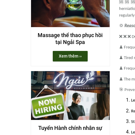
🆘 🆘 
herniati
regularly
💢
Reas
Massage thể thao phục hồi
❌ ❌ ❌
D
tại Ngải Spa
♟
Freque
Xem thêm ››
♟
Tired n
♟
Frequ
♟
The mu
🎯
Preve
Le
Re
St
Tuyển Hành chính nhân sự
Le