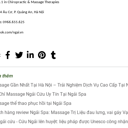
.1 in Chiropractic & Massage Therapies
Âu Cơ, P. Quảng An, Hà Nội
e: 0966.655.625
ok.com/ngai.vn
:
m thêm
age Gần Nhất​ Tại Hà Nội – Trải Nghiệm Dịch Vụ Cao Cấp Tại 
Chỉ Massage Ngải Cứu Uy Tín Tại Ngải Spa
age thể thao phục hồi tại Ngải Spa
h hàng review Ngải Spa: Massage Trị Liệu đau lưng, vai gáy V
gải cứu - Cứu Ngải lên huyệt: liệu pháp được Unesco công nhận 