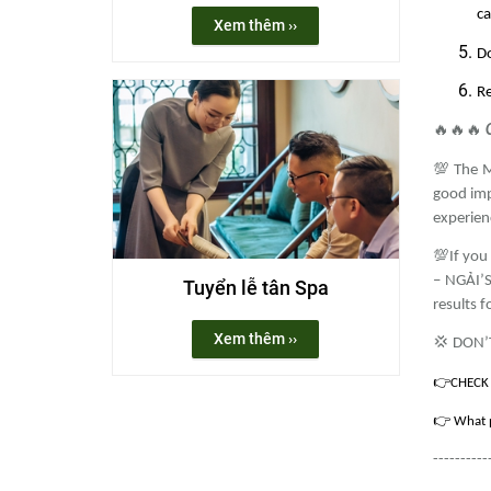
ca
Xem thêm ››
Do
Re
🔥🔥🔥
💯 The 
good imp
experien
💯If you
– NGẢI’S
Tuyển lễ tân Spa
results f
Xem thêm ››
💢
DON’T
👉
CHECK 
👉
What p
----------