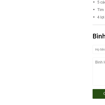
5 cá
Tìm 
4 lợ
Bình