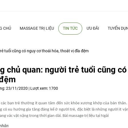
G CHỦ
MASSAGE TRỊ LIỆU
TIN TỨC
ƯU ĐÃI
TUYỂN DỤ
ẻ tuổi cũng có nguy cơ thoái hóa, thoát vị đĩa đệm
 chủ quan: người trẻ tuổi cũng có 
 đệm
ng:
23/11/2020 |
Lượt xem:
1700
 các bạn trẻ thường ít quan tâm đến sức khỏe xương khớp của bản thân. Tu
 có xu hướng gia tăng đáng kể ở người trẻ, đặc biệt là những người ít 
g vác vật nặng trong thời gian dài. Bài massage trị liệu tại Ngải
nhân