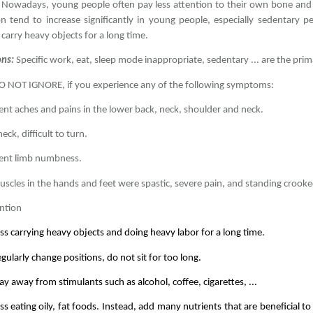

Nowadays, young people often pay less attention to their own bone and jo
on tend to increase significantly in young people, especially sedentary
 carry heavy objects for a long time.
ons:
Specific work, eat, sleep mode inappropriate, sedentary ... are the p
O NOT IGNORE, if you experience any of the following symptoms:
nt aches and pains in the lower back, neck, shoulder and neck.
eck, difficult to turn.
ent limb numbness.
scles in the hands and feet were spastic, severe pain, and standing crooked
ntion
ss carrying heavy objects and doing heavy labor for a long time.
gularly change positions, do not sit for too long.
ay away from stimulants such as alcohol, coffee, cigarettes, ...
ss eating oily, fat foods. Instead, add many nutrients that are beneficial t