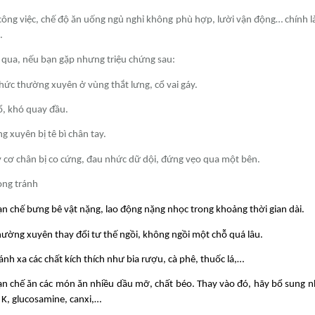
công việc, chế độ ăn uống ngủ nghỉ không phù hợp, lười vận động… chính 
.
qua, nếu bạn gặp nhưng triệu chứng sau:
ức thường xuyên ở vùng thắt lưng, cổ vai gáy.
, khó quay đầu.
 xuyên bị tê bì chân tay.
 cơ chân bị co cứng, đau nhức dữ dội, đứng vẹo qua một bên.
ng tránh
n chế bưng bê vật nặng, lao động nặng nhọc trong khoảng thời gian dài.
ường xuyên thay đổi tư thế ngồi, không ngồi một chỗ quá lâu.
ánh xa các chất kích thích như bia rượu, cà phê, thuốc lá,…
n chế ăn các món ăn nhiều dầu mỡ, chất béo. Thay vào đó, hãy bổ sung n
 K, glucosamine, canxi,…