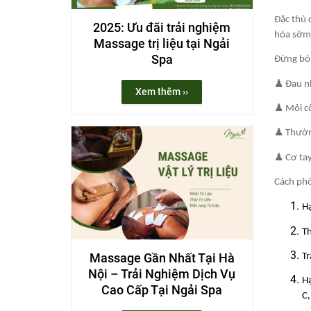
Đặc thù 
2025: Ưu đãi trải nghiệm
hóa sớm
Massage trị liệu tại Ngải
Spa
Đừng bỏ 
♟ Đau nh
Xem thêm ››
♟ Mỏi cổ
♟ Thường
♟ Cơ tay
Cách phò
Hạ
Th
Massage Gần Nhất​ Tại Hà
Tr
Nội – Trải Nghiệm Dịch Vụ
Hạ
Cao Cấp Tại Ngải Spa
C,