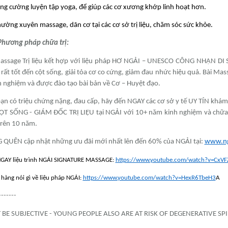
ng cường luyện tập yoga, để giúp các cơ xương khớp linh hoạt hơn.
ường xuyên massage, dãn cơ tại các cơ sở trị liệu, chăm sóc sức khỏe.
Phương pháp chữa trị:
assage Trị liệu kết hợp với liệu pháp HƠ NGẢI – UNESCO CÔNG NHẬN DI 
 rất tốt đến cột sống, giải tỏa cơ co cứng, giảm đau nhức hiệu quả. Bài Mass
 nghiệm và được đào tạo bài bản về Cơ – Huyệt đạo.
ạn có triệu chứng nặng, đau cấp, hãy đến NGAY các cơ sở y tế UY TÍN k
T SỐNG - GIÁM ĐỐC TRỊ LIỆU tại NGẢI với 10+ năm kinh nghiệm và chữa 10
trên 10 năm.
QUÊN cập nhật những ưu đãi mới nhất lên đến 60% của NGẢI tại:
www.ng
AY liệu trình NGẢI SIGNATURE MASSAGE:
https://www.youtube.com/watch?v=CxVF
hàng nói gì về liệu pháp NGẢI:
https://www.youtube.com/watch?v=HexR6TbeH3
A
-------
BE SUBJECTIVE - YOUNG PEOPLE ALSO ARE AT RISK OF DEGENERATIVE SPI