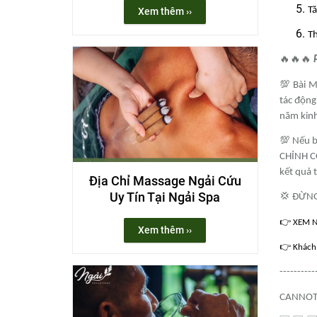
Tă
Xem thêm ››
Th
🔥🔥🔥
💯 Bài M
tác động
năm kinh
💯 Nếu b
CHỈNH CỘ
kết quả 
Địa Chỉ Massage Ngải Cứu
Uy Tín Tại Ngải Spa
💢 ĐỪNG 
👉
XEM NG
Xem thêm ››
👉
Khách 
----------
CANNOT 