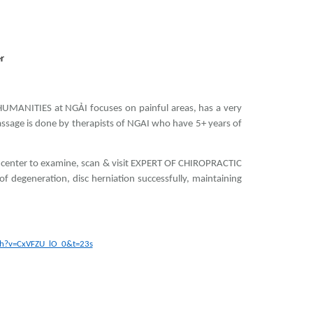
r
ANITIES at NGẢI focuses on painful areas, has a very
Massage is done by therapists of NGAI who have 5+ years of
center to examine, scan & visit EXPERT OF CHIROPRACTIC
degeneration, disc herniation successfully, maintaining
ch?v=CxVFZU_lO_0&t=23s